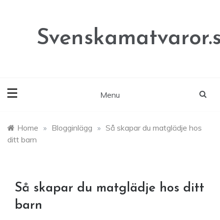
Skip
to
content
Svenskamatvaror.
Menu
Home
»
Blogginlägg
»
Så skapar du matglädje hos
ditt barn
Så skapar du matglädje hos ditt
barn